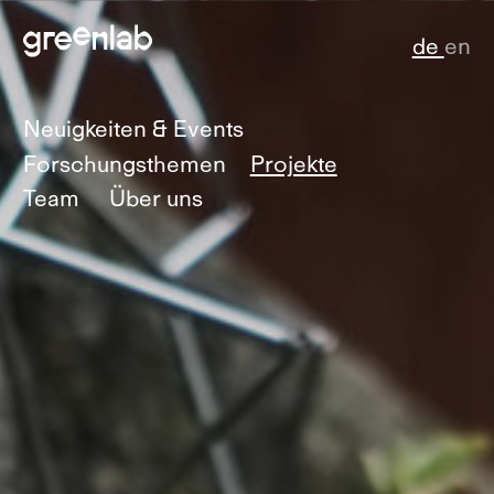
de
en
Neuigkeiten & Events
Forschungsthemen
Projekte
Team
Über uns