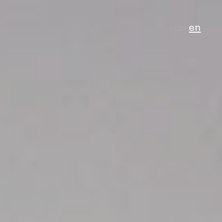
de
en