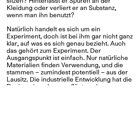
sitzen? Hinterlässt er Spuren an der
Kleidung oder verliert er an Substanz,
wenn man ihn benutzt?
Natürlich handelt es sich um ein
Experiment, doch ist bei ihm gar nicht ganz
klar, auf was es sich genau bezieht. Auch
das gehört zum Experiment. Der
Ausgangspunkt ist einfach. Nur natürliche
Materialien finden Verwendung, und die
stammen – zumindest potentiell – aus der
Lausitz. Die industrielle Entwicklung hat die
Region einmal umgepflügt, und nun muss
man sehen, wo man – wieder – anfängt. In
diesem Hocker kommen modernes
Denken und Verzicht auf künstliche
Materialien zusammen. So steht er
zumindest für eine gedankliche
Zukunftsperspektive.